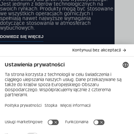
Jest jednym z liderów technologicznych na
swoich rynkach. Produkty mogą być stosowane
we wszystkich operacjach górniczych i
spełniają nawet najwyższe wymagania
dotyczące stosowania w atmosferach
wybuchowych.
DOWIEDZ SIĘ WIĘCEJ
Katalog produktów
Rozwiązania
Pliki do pobrania
Produkty
Skontaktuj się z nami
Firma
Polityka prywatności
danych
Najnowsze
Nadruk
Kariera
Ustawienia prywatności