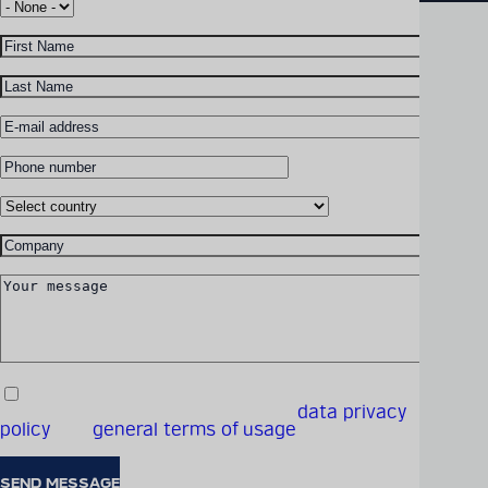
General information
Salutation
Product benefits
Szczegółowe informacje
First Name
Downloads
techniczne na temat
WRAP260 ROUTERY I SWITCHE
Expert contact
produktów można znaleźć
Last Name
Gigabitowe routery i
w naszym cyfrowym
E-mail address
katalogu
switche WRAP260
Phone
number
Country
KATALOG PRODUKTÓW
Company
Your message
By checking the box, I accept the
data privacy
policy
and
general terms of usage
.
Fields are required.