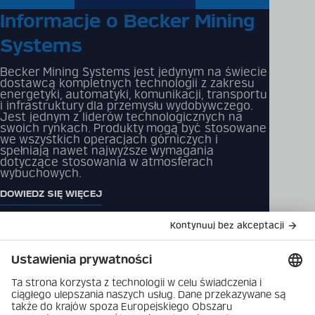
Informacje o Becker Mining
Systems
Becker Mining Systems jest jedynym na świecie
dostawcą kompletnych technologii z zakresu
energetyki, automatyki, komunikacji, transportu
i infrastruktury dla przemysłu wydobywczego.
Jest jednym z liderów technologicznych na
swoich rynkach. Produkty mogą być stosowane
we wszystkich operacjach górniczych i
spełniają nawet najwyższe wymagania
dotyczące stosowania w atmosferach
wybuchowych.
DOWIEDZ SIĘ WIĘCEJ
Katalog produktów
Rozwiązania
Pliki do pobrania
Produkty
Skontaktuj się z nami
Firma
Polityka prywatności
danych