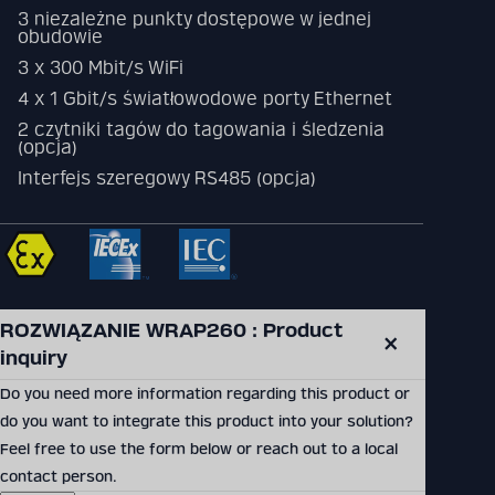
3 niezależne punkty dostępowe w jednej
obudowie
3 x 300 Mbit/s WiFi
4 x 1 Gbit/s światłowodowe porty Ethernet
2 czytniki tagów do tagowania i śledzenia
(opcja)
Interfejs szeregowy RS485 (opcja)
ROZWIĄZANIE WRAP260 : Product 
SEND PRODUCT INQUIRY
inquiry
Close
modal
Do you need more information regarding this product or
do you want to integrate this product into your solution?
Feel free to use the form below or reach out to a local
On this page
contact person.