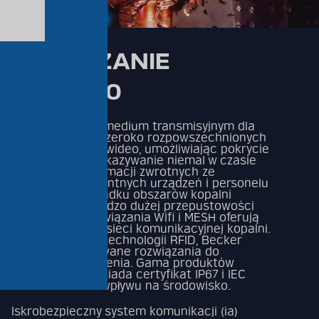
PRODUCT LINE
ROZWIĄZANIE
WRAP260
Wifi jest idealnym medium transmisyjnym dla
cyfrowego głosu, szeroko rozpowszechnionych
danych i sygnałów wideo, umożliwiając pokrycie
całej kopalni i przekazywanie niemal w czasie
rzeczywistym informacji zwrotnych ze
wszystkich inteligentnych urządzeń i personelu
w kopalni. W przypadku obszarów kopalni
wymagających bardzo dużej przepustowości
danych, nasze rozwiązania Wifi i MESH oferują
szybki dodatek do sieci komunikacyjnej kopalni.
Dzięki najnowszej technologii RFID, Becker
oferuje zaawansowane rozwiązania do
znakowania i śledzenia. Gama produktów
WRAP310 i 260 posiada certyfikat IP67 i IEC
60068 w zakresie wpływu na środowisko.
Iskrobezpieczny system komunikacji (ia)