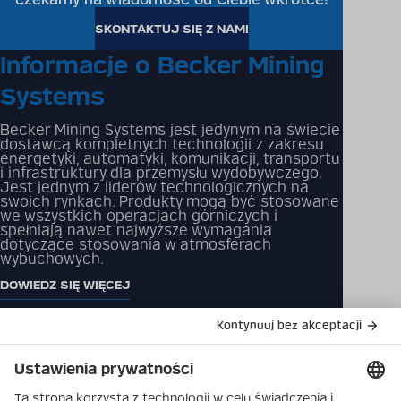
SKONTAKTUJ SIĘ Z NAMI
Informacje o Becker Mining
Systems
Becker Mining Systems jest jedynym na świecie
dostawcą kompletnych technologii z zakresu
energetyki, automatyki, komunikacji, transportu
i infrastruktury dla przemysłu wydobywczego.
Jest jednym z liderów technologicznych na
swoich rynkach. Produkty mogą być stosowane
we wszystkich operacjach górniczych i
spełniają nawet najwyższe wymagania
dotyczące stosowania w atmosferach
wybuchowych.
DOWIEDZ SIĘ WIĘCEJ
Katalog produktów
Rozwiązania
Pliki do pobrania
Produkty
Skontaktuj się z nami