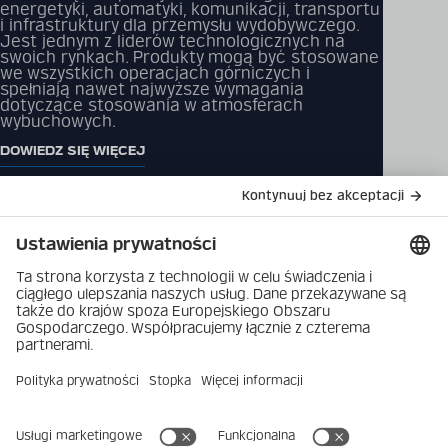
energetyki, automatyki, komunikacji, transportu
i infrastruktury dla przemysłu wydobywczego.
Jest jednym z liderów technologicznych na
swoich rynkach. Produkty mogą być stosowane
we wszystkich operacjach górniczych i
spełniają nawet najwyższe wymagania
dotyczące stosowania w atmosferach
wybuchowych.
DOWIEDZ SIĘ WIĘCEJ
Katalog produktów
Rozwiązania
Pliki do pobrania
Produkty
Skontaktuj się z nami
Firma
Polityka prywatności
danych
Najnowsze
Nadruk
Kariera
Ustawienia prywatności