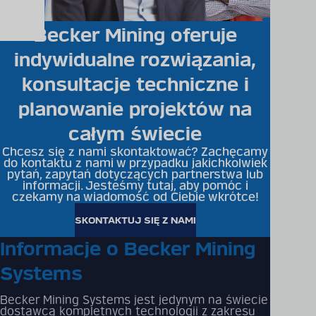
Becker Mining oferuje
indywidualne rozwiązania,
konsultacje techniczne i
planowanie projektów na
całym świecie
Chcesz się z nami skontaktować? Zachęcamy
do kontaktu z nami w przypadku jakichkolwiek
pytań, zapytań dotyczących partnerstwa lub
informacji. Jesteśmy tutaj, aby pomóc i
czekamy na wiadomość od Ciebie wkrótce!
SKONTAKTUJ SIĘ Z NAMI
Informacje o Becker Mining
Systems
Becker Mining Systems jest jedynym na świecie
dostawcą kompletnych technologii z zakresu