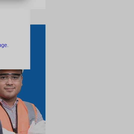
age
.