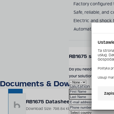
Factory configured 
Safe, reliable, and c
Electric and shock
Automatic disarm w
SEND PRODUCT INQUIR
RB1675 smartblast
Do you need more informa
your solution? Feel free
Documents & Downloads
Salutation
RB1675 Datasheet
Download Size: 798.84 KB
File Format: PDF