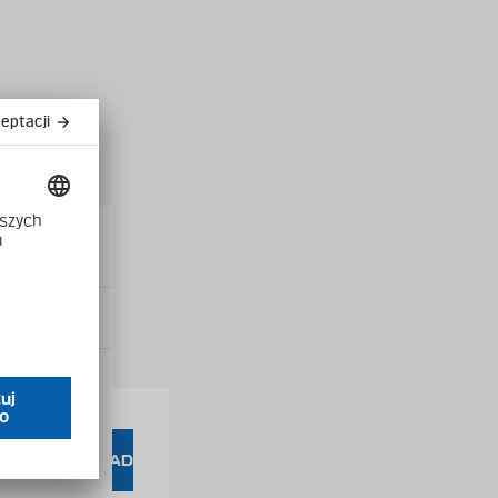
Close
modal
product into
s
DOWNLOAD