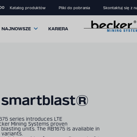
 00
Katalog produktów
Pliki do pobrania
Skontaktuj się z n
NAJNOWSZE
KARIERA
close
close
close
 smartblast®
modal
modal
modal
75 series introduces LTE
ker Mining Systems proven
lasting units. The RB1675 is available in
 variants.