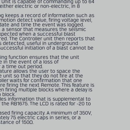
 Unit is capable of commanding up to 64
ther electric or non-electric, in 8
log keeps a record of information such as
motion detect value, firing voltage level,
 date and time the event was logged.
 a sensor that measures the seismic
xpected when a successful blast
ed. The Controller unit then reports that
s detected, useful in underground
ccessful initiation of a blast cannot be
ng function ensures that the unit
e in the event of a loss of
a time out period.
eature allows the user to space the
 unit so that they do not fire at the
ller waits for confirmation that one
e firing the next Remote. This feature is
en firing multiple blocks where a delay is
 block.
des information that is supplemental to
 the RB1675. The LCD is rated for -20 to
sed firing capacity. A minimum of 350V,
tely 75 electric caps in series, or a
tance of 150Ω.