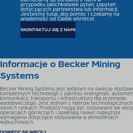
przypadku jakichkolwiek pytań, zapytań
dotyczących partnerstwa lub informacji.
Jesteśmy tutaj, aby pomóc i czekamy na
wiadomość od Ciebie wkrótce!
SKONTAKTUJ SIĘ Z NAMI
Informacje o Becker Mining
Systems
Becker Mining Systems jest jedynym na świecie dostaw
kompletnych technologii z zakresu energetyki, automaty
komunikacji, transportu i infrastruktury dla przemysłu
wydobywczego. Jest jednym z liderów technologicznych
swoich rynkach. Produkty mogą być stosowane we wszy
operacjach górniczych i spełniają nawet najwyższe
wymagania dotyczące stosowania w atmosferach
wybuchowych.
DOWIEDZ SIĘ WIĘCEJ