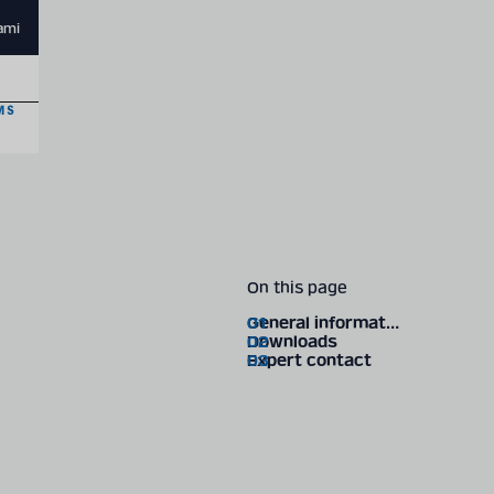
ami
On this page
General information
Downloads
Expert contact