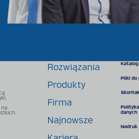
Katalog
Rozwiązania
Pliki do
Produkty
Skontak
cą
ki,
Firma
Polityk
 na
danych
stkich
Najnowsze
Nadruk
Kariera