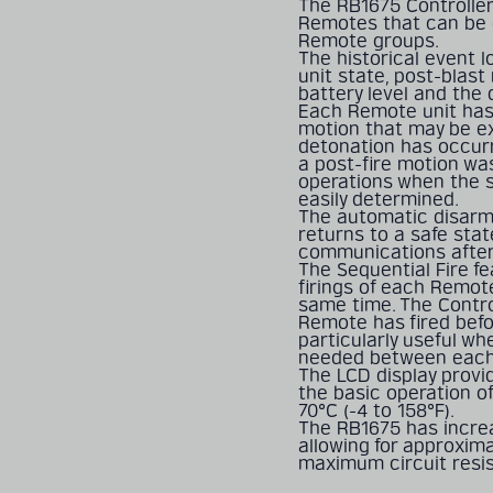
The RB1675 Controller
Remotes that can be ei
Remote groups.
The historical event 
unit state, post-blast 
battery level and the
Each Remote unit has
motion that may be e
detonation has occurr
a post-fire motion wa
operations when the su
easily determined.
The automatic disarmi
returns to a safe stat
communications after 
The Sequential Fire f
firings of each Remote
same time. The Contro
Remote has fired befor
particularly useful wh
needed between each
The LCD display provi
the basic operation of
70°C (-4 to 158°F).
The RB1675 has increa
allowing for approxima
maximum circuit resis