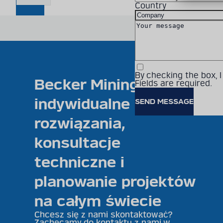
Country
By checking the box, 
Becker Mining oferuje
Fields are required.
indywidualne
rozwiązania,
konsultacje
techniczne i
planowanie projektów
na całym świecie
Chcesz się z nami skontaktować?
Zachęcamy do kontaktu z nami w