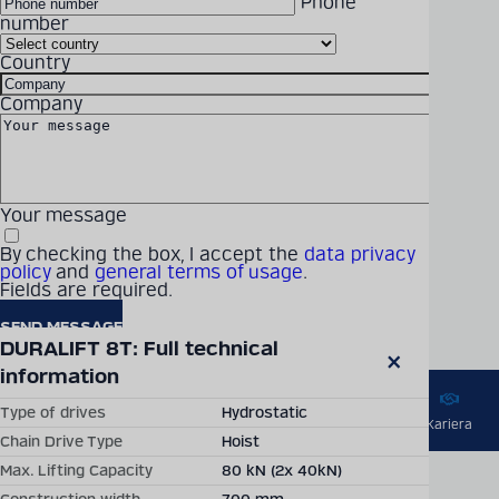
Phone
MAX. LIFTING CAPACITY
80 kN (2x 40kN)
number
Szczegółowe informacje
Country
techniczne na temat
produktów można znaleźć
Company
CONSTRUCTION WIDTH
700 mm
w naszym cyfrowym
katalogu
TRANSPORT HOOKS
810 - 2,210
Your message
SPACING
KATALOG PRODUKTÓW
mm/810 + 2,610
By checking the box, I accept the
data privacy
mm/1,210 * 3,010
policy
and
general terms of usage
.
Fields are required.
mm
Technical details may vary between different product versions.
DURALIFT 8T: Full technical 
SHOW DETAILED TECHNICAL DATA
information
Close
modal
Type of drives
Hydrostatic
Rozwiązania
Produkty
Firma
Najnowsze
Kariera
Chain Drive Type
Hoist
Max. Lifting Capacity
80 kN (2x 40kN)