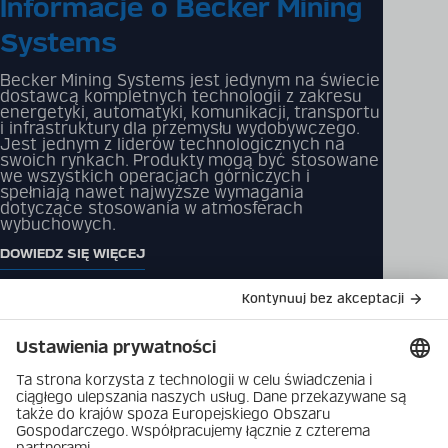
Informacje o Becker Mining
Systems
Becker Mining Systems jest jedynym na świecie
dostawcą kompletnych technologii z zakresu
energetyki, automatyki, komunikacji, transportu
i infrastruktury dla przemysłu wydobywczego.
Jest jednym z liderów technologicznych na
swoich rynkach. Produkty mogą być stosowane
we wszystkich operacjach górniczych i
spełniają nawet najwyższe wymagania
dotyczące stosowania w atmosferach
wybuchowych.
DOWIEDZ SIĘ WIĘCEJ
Katalog produktów
Rozwiązania
Pliki do pobrania
Produkty
Skontaktuj się z nami
Firma
Polityka prywatności
danych
Najnowsze
Nadruk