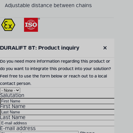
Adjustable distance between chains
SEND PRODUCT INQUIRY
DURALIFT 8T: Product inquiry
Close
modal
Do you need more information regarding this product or
do you want to integrate this product into your solution?
Technical information
Feel free to use the form below or reach out to a local
contact person.
TYPE OF DRIVES
Hydrostatic
Salutation
First Name
CHAIN DRIVE TYPE
Hoist
Last Name
E-mail address