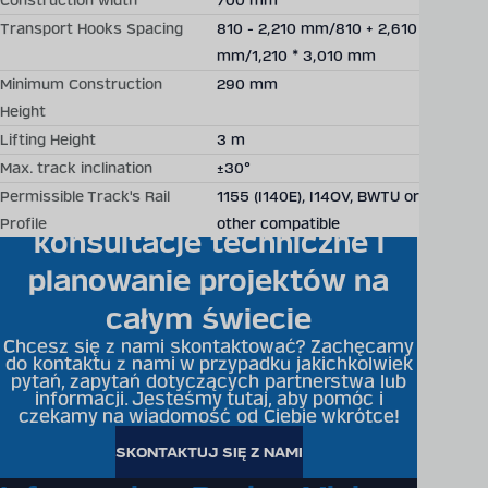
Construction width
700 mm
Transport Hooks Spacing
810 - 2,210 mm/810 + 2,610
mm/1,210 * 3,010 mm
Minimum Construction
290 mm
Height
Lifting Height
3 m
Becker Mining oferuje
Max. track inclination
±30°
Permissible Track's Rail
1155 (I140E), I14OV, BWTU or
indywidualne rozwiązania,
Profile
other compatible
konsultacje techniczne i
planowanie projektów na
całym świecie
Chcesz się z nami skontaktować? Zachęcamy
do kontaktu z nami w przypadku jakichkolwiek
pytań, zapytań dotyczących partnerstwa lub
informacji. Jesteśmy tutaj, aby pomóc i
czekamy na wiadomość od Ciebie wkrótce!
SKONTAKTUJ SIĘ Z NAMI