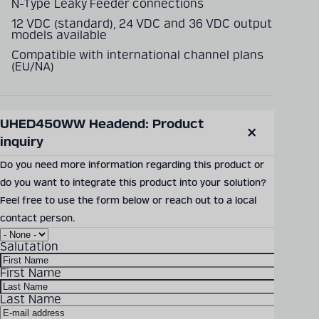
N-Type Leaky Feeder connections
12 VDC (standard), 24 VDC and 36 VDC output
models available
Compatible with international channel plans
(EU/NA)
UHED450WW Headend: Product 
SEND PRODUCT INQUIRY
inquiry
Close
modal
Do you need more information regarding this product or
do you want to integrate this product into your solution?
Documents & Downloads
Feel free to use the form below or reach out to a local
contact person.
UHED450WW# Datasheet
Salutation
Download Size: 840.17 KB
File Format: PDF
First Name
Last Name
Encontrará información
DOWNLOAD