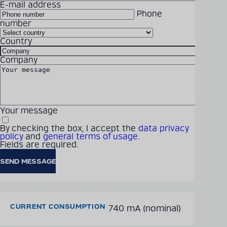
técnica detallada sobre
E-mail address
Phone
los productos en nuestro
number
Technical information
catálogo digital
Country
IMPEDANCE
BR1 - BR4: 50 Ω; CH1 - CH16:
Company
CATÁLOGO DE PRODUCTOS
50 Ω
INPUT VOLTAGE RANGE
12 - 14 Vdc
Your message
By checking the box, I accept the
data privacy
policy
and
general terms of usage
.
Fields are required.
OUTPUT VOLTAGE
12 VDC (Standard),
24VDC/36VDC available
CURRENT CONSUMPTION
740 mA (nominal)