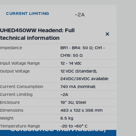
CURRENT LIMITING
~2A
Technical details may vary between different product versions.
UHED450WW Headend: Full 
SHOW DETAILED TECHNICAL DATA
technical information
Close
modal
Impedance
BR1 - BR4: 50 Ω; CH1 -
Productos
Empresa
Novedades
Vacantes
CH16: 50 Ω
Input Voltage Range
12 - 14 Vdc
Output Voltage
12 VDC (Standard),
24VDC/36VDC available
Current Consumption
740 mA (nominal)
Current Limiting
~2A
Enclosure
19” 3U, Steel
Dimensions
483 x 132 x 356 mm
Becker Mining ofrece
Weight
6.5 kg
Temperature Range
-20 to +60° C
soluciones individuales,