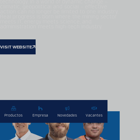
technology. In a world of dynamic change –
climatic, geopolitical and social – effective
action can no longer be limited to one industry.
Real progress is born where the mining sector
meets IT, energy meets science, and
administration meets high-tech industry.
VISIT WEBSITE
Productos
Empresa
Novedades
Vacantes