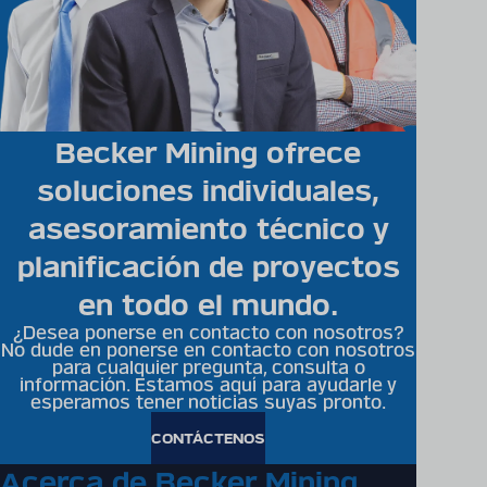
Becker Mining ofrece
soluciones individuales,
asesoramiento técnico y
planificación de proyectos
en todo el mundo.
¿Desea ponerse en contacto con nosotros?
No dude en ponerse en contacto con nosotros
para cualquier pregunta, consulta o
información. Estamos aquí para ayudarle y
esperamos tener noticias suyas pronto.
CONTÁCTENOS
Encontrará información
Acerca de Becker Mining