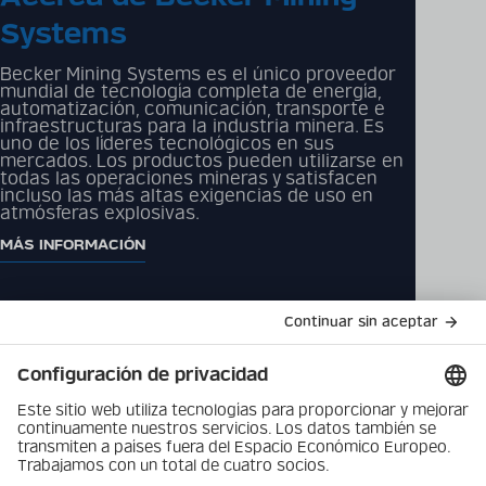
técnica detallada sobre
Systems
los productos en nuestro
catálogo digital
Becker Mining Systems es el único proveedor
mundial de tecnología completa de energía,
automatización, comunicación, transporte e
infraestructuras para la industria minera. Es
CATÁLOGO DE PRODUCTOS
uno de los líderes tecnológicos en sus
mercados. Los productos pueden utilizarse en
todas las operaciones mineras y satisfacen
incluso las más altas exigencias de uso en
atmósferas explosivas.
MÁS INFORMACIÓN
Catálogo de productos
Productos
Descargas
Empresa
Contáctenos
Política de protección de
Novedades
datos
Pie de imprenta
Vacantes
Privacidad