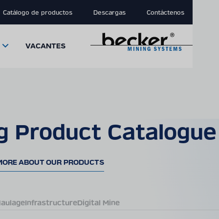
Catálogo de productos
Descargas
Contáctenos
VACANTES
g Product Catalogue
close
close
close
modal
modal
modal
MORE ABOUT OUR PRODUCTS
aulage
Infrastructure
Digital Mine