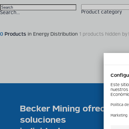
Product category
Search...
0
Products
in Energy Distribution
1 products hidden by f
Becker Mining ofrece
soluciones