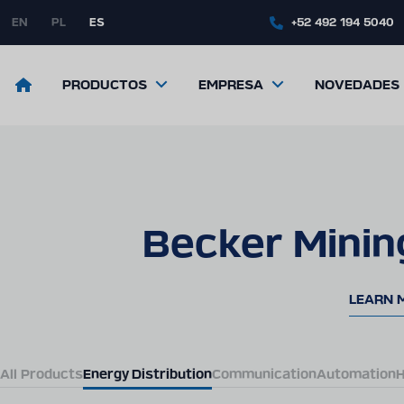
Skip
to
EN
PL
ES
+52 492 194 5040
main
content
Return
PRODUCTOS
EMPRESA
NOVEDADES
to
the
front
page
Becker Minin
LEARN 
All Products
Energy Distribution
Communication
Automation
H