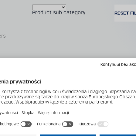
Product sub category
ers