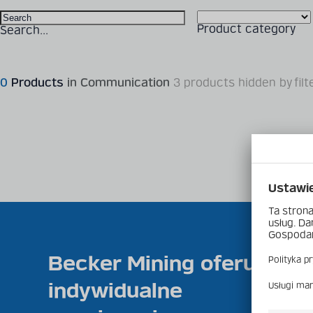
Product category
Search...
0
Products
in Communication
3 products hidden by filt
Becker Mining oferuje
indywidualne