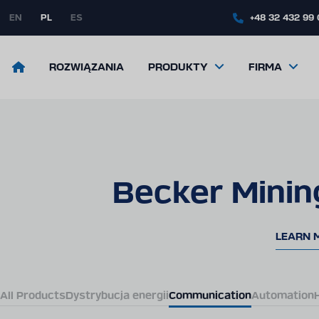
Skip
to
EN
PL
ES
+48 32 432 99
main
content
Return
ROZWIĄZANIA
PRODUKTY
FIRMA
to
the
front
page
Becker Minin
LEARN 
All Products
Dystrybucja energii
Communication
Automation