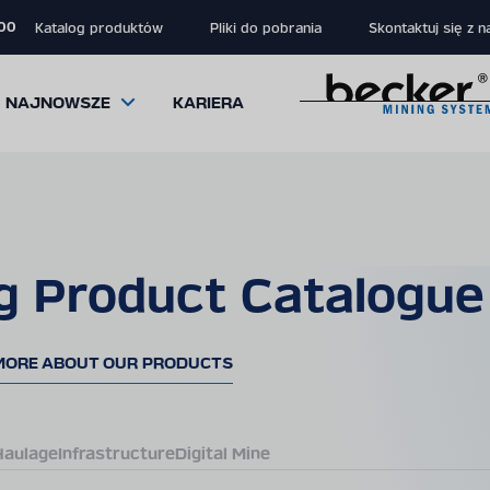
 00
Katalog produktów
Pliki do pobrania
Skontaktuj się z n
NAJNOWSZE
KARIERA
g Product Catalogue
close
close
close
modal
modal
modal
MORE ABOUT OUR PRODUCTS
Haulage
Infrastructure
Digital Mine