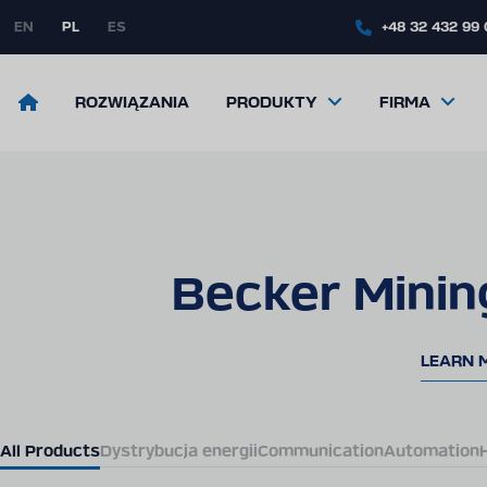
Skip
to
EN
PL
ES
+48 32 432 99
main
content
Return
ROZWIĄZANIA
PRODUKTY
FIRMA
to
the
front
page
Becker Minin
LEARN 
All Products
Dystrybucja energii
Communication
Automation