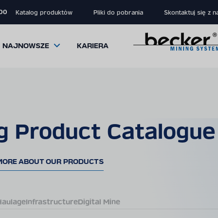
 00
Katalog produktów
Pliki do pobrania
Skontaktuj się z n
NAJNOWSZE
KARIERA
g Product Catalogue
close
close
close
modal
modal
modal
MORE ABOUT OUR PRODUCTS
Haulage
Infrastructure
Digital Mine