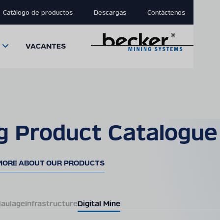
Catálogo de productos
Descargas
Contáctenos
VACANTES
g Product Catalogue
close
close
close
modal
modal
modal
MORE ABOUT OUR PRODUCTS
aulage
Infrastructure
Digital Mine