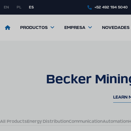
Skip
to
EN
PL
ES
+52 492 194 5040
main
content
Return
PRODUCTOS
EMPRESA
NOVEDADES
to
the
front
page
Becker Minin
LEARN 
All Products
Energy Distribution
Communication
Automation
H